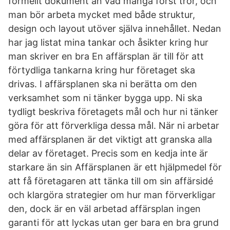
formellt dokument än vad många först tror, och
man bör arbeta mycket med både struktur,
design och layout utöver själva innehållet. Nedan
har jag listat mina tankar och åsikter kring hur
man skriver en bra En affärsplan är till för att
förtydliga tankarna kring hur företaget ska
drivas. I affärsplanen ska ni berätta om den
verksamhet som ni tänker bygga upp. Ni ska
tydligt beskriva företagets mål och hur ni tänker
göra för att förverkliga dessa mål. När ni arbetar
med affärsplanen är det viktigt att granska alla
delar av företaget. Precis som en kedja inte är
starkare än sin Affärsplanen är ett hjälpmedel för
att få företagaren att tänka till om sin affärsidé
och klargöra strategier om hur man förverkligar
den, dock är en väl arbetad affärsplan ingen
garanti för att lyckas utan ger bara en bra grund