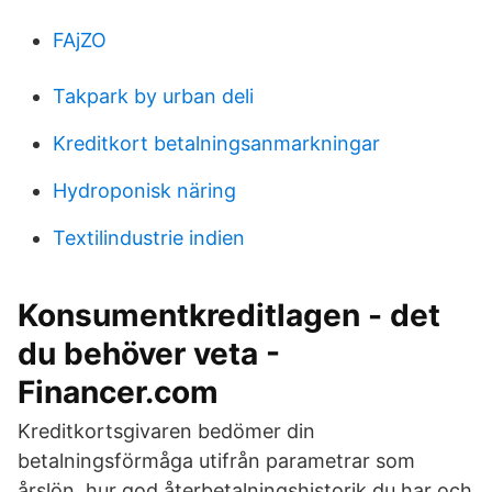
FAjZO
Takpark by urban deli
Kreditkort betalningsanmarkningar
Hydroponisk näring
Textilindustrie indien
Konsumentkreditlagen - det
du behöver veta -
Financer.com
Kreditkortsgivaren bedömer din
betalningsförmåga utifrån parametrar som
årslön, hur god återbetalningshistorik du har och