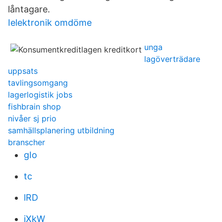
låntagare.
Ielektronik omdöme
unga
lagöverträdare
uppsats
tavlingsomgang
lagerlogistik jobs
fishbrain shop
nivåer sj prio
samhällsplanering utbildning
branscher
gIo
tc
lRD
iXkW